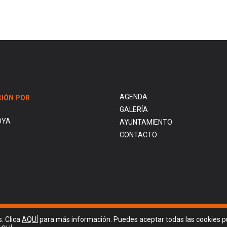
AGENDA
IÓN POR
GALERÍA
OYA
AYUNTAMIENTO
CONTACTO
S
s. Clica
AQUÍ
para más información. Puedes aceptar todas las cookies p
POLÍTICA DE COOKIES
POLÍTICA DE PRIVACIDAD
AVISO LEGAL