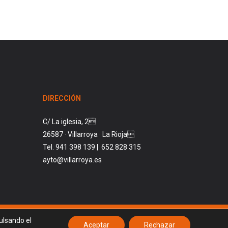
DIRECCIÓN
C/ La iglesia, 2
26587 · Villarroya · La Rioja
Tel. 941 398 139 | 652 828 315
ayto@villarroya.es
ulsando el
facebook
Aceptar
Rechazar