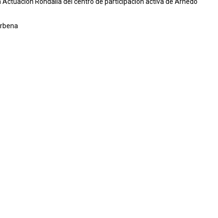
h Actuación Rondalla del centro de participación activa de Arnedo
erbena