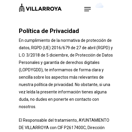
Skip
Menu
9
°C
to
main
Close
content
Menu
Política de Privacidad
En cumplimiento de la normativa de protección de
datos, RGPD (UE) 2016/679 de 27 de abril (RGPD) y
L.O. 3/2018 de 5 diciembre, de Protección de Datos
Personales y garantía de derechos digitales
(LOPDYGDD), te informamos de forma clara y
sencilla sobre los aspectos más relevantes de
nuestra política de privacidad. No obstante, si una
vez leída la presente información tienes alguna
duda, no dudes en ponerte en contacto con
nosotros.
El Responsable del tratamiento, AYUNTAMIENTO
DE VILLARROYA con CIF P2617400C, Dirección