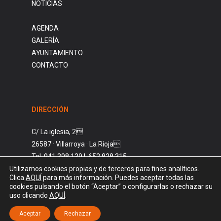
NOTICIAS
AGENDA
GALERÍA
AYUNTAMIENTO
CONTACTO
DIRECCIÓN
C/ La iglesia, 2
26587 · Villarroya · La Rioja
Tel. 941 398 139 | 652 828 315
Utilizamos cookies propias y de terceros para fines analíticos.
ayto@villarroya.es
Clica
AQUÍ
para más información. Puedes aceptar todas las
cookies pulsando el botón “Aceptar” o configurarlas o rechazar su
uso clicando
AQUÍ
.
Aceptar
Rechazar
© AYUNTAMIENTO DE VILLARROYA. 2026