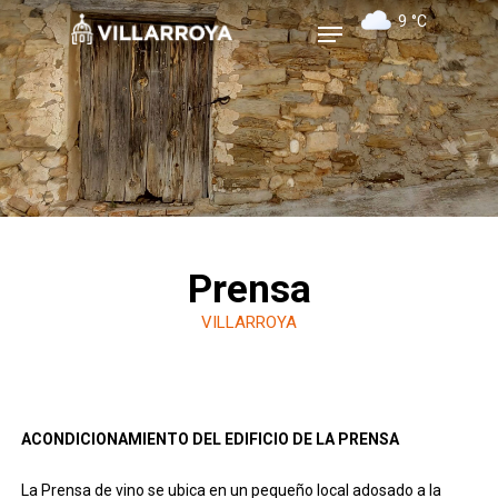
Skip
Menu
9
°C
to
main
Close
content
Menu
Prensa
VILLARROYA
ACONDICIONAMIENTO DEL EDIFICIO DE LA PRENSA
La Prensa de vino se ubica en un pequeño local adosado a la