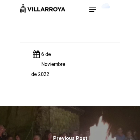
Skip
Menu
9
°C
to
main
Close
content
Menu
6 de
Noviembre
de 2022
Previous Post