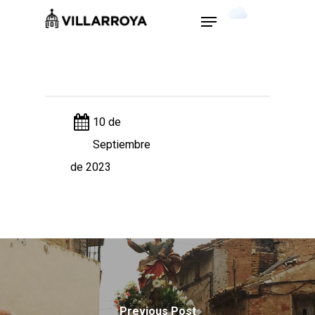
Skip
Menu
9
°C
to
main
Close
content
Menu
10 de
Septiembre
de 2023
Previous Post